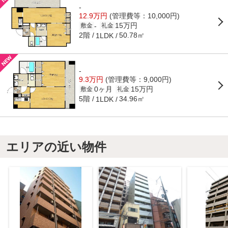
-
12.9万円
(管理費等：10,000円)
15万円
-
敷金
礼金
2階
50.78㎡
1LDK
-
9.3万円
(管理費等：9,000円)
0ヶ月
15万円
敷金
礼金
5階
34.96㎡
1LDK
エリアの近い物件