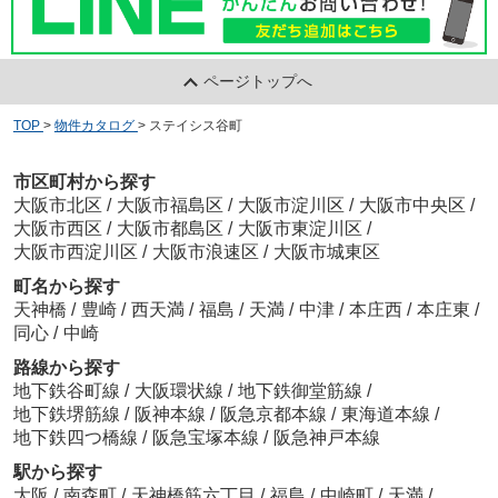
ページトップへ
TOP
>
物件カタログ
>
ステイシス谷町
市区町村から探す
大阪市北区
/
大阪市福島区
/
大阪市淀川区
/
大阪市中央区
/
大阪市西区
/
大阪市都島区
/
大阪市東淀川区
/
大阪市西淀川区
/
大阪市浪速区
/
大阪市城東区
町名から探す
天神橋
/
豊崎
/
西天満
/
福島
/
天満
/
中津
/
本庄西
/
本庄東
/
同心
/
中崎
路線から探す
地下鉄谷町線
/
大阪環状線
/
地下鉄御堂筋線
/
地下鉄堺筋線
/
阪神本線
/
阪急京都本線
/
東海道本線
/
地下鉄四つ橋線
/
阪急宝塚本線
/
阪急神戸本線
駅から探す
大阪
/
南森町
/
天神橋筋六丁目
/
福島
/
中崎町
/
天満
/