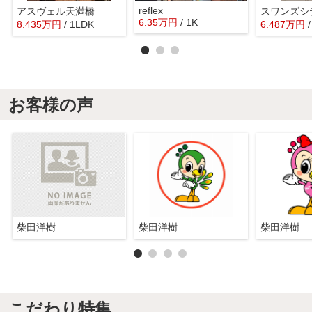
reflex
アスヴェル天満橋
6.35
万
円
/ 1K
8.435
万
円
/ 1LDK
6.487
万
円
お客様の声
柴田洋樹
柴田洋樹
柴田洋樹
こだわり特集