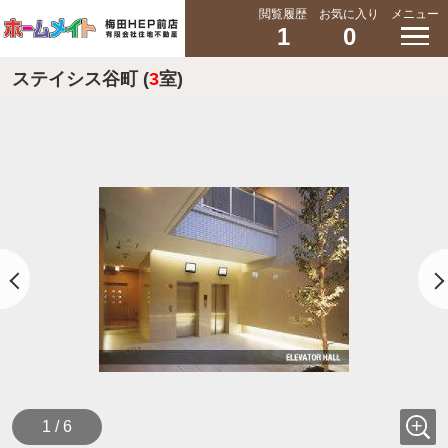
閲覧履歴
お気に入り
メニュー
1
0
ステイシス谷町 (
3
室)
1 / 6