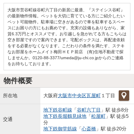
大阪市営谷町線谷町六丁目の新居に最適、『ステイシス谷町』
の最新物件情報。ペットを大切に育てている方にご紹介したい
ペット可能物件。駐車場に空きがあるので車を駐車するスペー
スにお困りの方にもお薦めです。充実の設備もありながら、家
賃6.3万円とオススメです。お引越しを急がれてる方もこちらは
空き部屋ですので案内できます。宅配ボックスは、再配達依頼
をする必要がなくなります。こだわりの条件を満たす、ステキ
なお部屋をホームメイト梅田ＨＥＰ前店 (有)住地不動産で探
しませんか。0120-88-3377/umeda@ju-chi.co.jpからのご連絡
をお待ちしております。
物件概要
所在地
大阪府
大阪市中央区
瓦屋町
１丁目
地下鉄谷町線
「
谷町六丁目
」駅 徒歩8分
地下鉄長堀鶴見緑地
「
松屋町
」駅 徒歩5
交通
分
地下鉄御堂筋線
「
心斎橋
」駅 徒歩20分