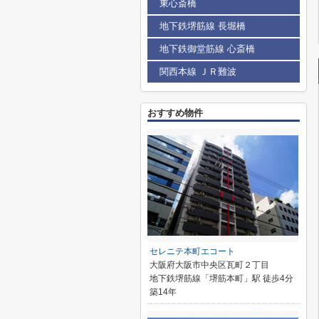
東心斎橋
地下鉄堺筋線 長堀橋
地下鉄御堂筋線 心斎橋
関西本線 ＪＲ難波
おすすめ物件
セレニテ本町エコート
大阪府大阪市中央区瓦町２丁目
地下鉄堺筋線「堺筋本町」駅 徒歩4分
築14年