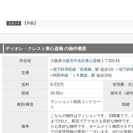
【外観】
コメント
ディオレ・クレスト東心斎橋
の物件概要
所在地
大阪府
大阪市中央区
東心斎橋
１丁目6-15
地下鉄堺筋線
「
長堀橋
」駅 徒歩1分
地下鉄
交通
関西本線
「
ＪＲ難波
」駅 徒歩10分
賃料
8.3万円
管理費・共
面積
24.50㎡
築年月（築
マンション / 鉄筋コンクリー
種別/構造
階建
ト
こちらの物件はマンションです。10階建てで
まで1分と、駅近でアクセスも良好な物件です
備考
りも良好な物件です。ホームメイト梅田ＨＥＰ
アの賃貸情報が豊富にございます。ぜひお気軽に0120-