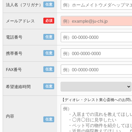
法人名（フリガナ）
任意
メールアドレス
必須
電話番号
任意
携帯番号
任意
FAX番号
任意
希望連絡時間
任意
【ディオレ・クレスト東心斎橋へのお問
内容
任意