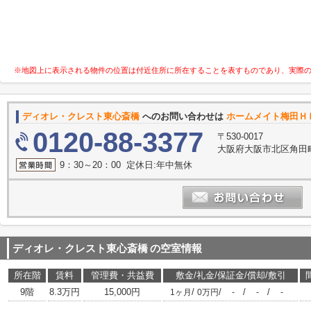
※地図上に表示される物件の位置は付近住所に所在することを表すものであり、実際
ディオレ・クレスト東心斎橋
へのお問い合わせは
ホームメイト梅田Ｈ
0120-88-3377
〒530-0017
大阪府大阪市北区角田町
9：30～20：00 定休日:年中無休
ディオレ・クレスト東心斎橋
の空室情報
所在階
賃料
管理費・共益費
敷金/礼金/保証金/償却/敷引
9階
8.3万円
15,000円
/
/
/
/
1ヶ月
0万円
-
-
-