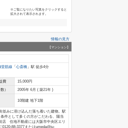
※ご覧になりたい写真をクリックすると
拡大されて表示されます。
情報の見方
【マンション】
御堂筋線
「
心斎橋
」駅 徒歩4分
益費
15,000円
年数）
2005年 6月 ( 築21年 )
10階建 地下1階
、街並みに溶け込んだ落ち着いた建物。駅
。条件として多くの方がこだわる、陽当
前店 住地不動産には大阪市中央区エリ
88-3377またはumeda@ju-