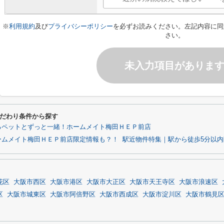
※
利用規約
及び
プライバシーポリシー
を必ずお読みください。左記内容に同
さい。
未入力項目がありま
だわり条件から探す
るペットとずっと一緒！ホームメイト梅田ＨＥＰ前店
ームメイト梅田ＨＥＰ前店限定情報も？！
駅近物件特集｜駅から徒歩5分以
花区
大阪市西区
大阪市港区
大阪市大正区
大阪市天王寺区
大阪市浪速区
区
大阪市城東区
大阪市阿倍野区
大阪市西成区
大阪市淀川区
大阪市鶴見