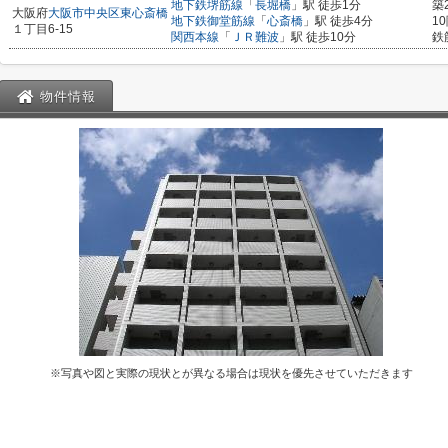
地下鉄堺筋線
「
長堀橋
」駅 徒歩1分
築
大阪府
大阪市中央区
東心斎橋
地下鉄御堂筋線
「
心斎橋
」駅 徒歩4分
1
１丁目6-15
関西本線
「
ＪＲ難波
」駅 徒歩10分
鉄
物件情報
※写真や図と実際の現状とが異なる場合は現状を優先させていただきます