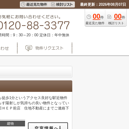
最終更新：2026年08月07日
00
00
件
件
最近見た物件
検討リスト
業時間：9：30～20：00
定休日：年中無休
ら徒歩1分というアクセス良好な駅近物件
らす陽射しが気持ちの良い物件となってい
田ＨＥＰ前店 住地不動産にまでご連絡下
建物
空室情報へ