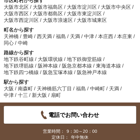
市区町村から探す
大阪市北区
/
大阪市福島区
/
大阪市淀川区
/
大阪市中央区
/
大阪市西区
/
大阪市都島区
/
大阪市東淀川区
/
大阪市西淀川区
/
大阪市浪速区
/
大阪市城東区
町名から探す
天神橋
/
豊崎
/
西天満
/
福島
/
天満
/
中津
/
本庄西
/
本庄東
/
同心
/
中崎
路線から探す
地下鉄谷町線
/
大阪環状線
/
地下鉄御堂筋線
/
地下鉄堺筋線
/
阪神本線
/
阪急京都本線
/
東海道本線
/
地下鉄四つ橋線
/
阪急宝塚本線
/
阪急神戸本線
駅から探す
大阪
/
南森町
/
天神橋筋六丁目
/
福島
/
中崎町
/
天満
/
中津
/
十三
/
新大阪
/
扇町
電話でお問い合わせ
営業時間：
9：30～20：00
定休日：
年中無休