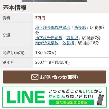
基本情報
賃料
7万円
地下鉄長堀鶴見緑地
「
西長堀
」駅 徒歩7
分
交通
地下鉄千日前線
「
西長堀
」駅 徒歩7分
南海汐見橋線
「
汐見橋
」駅 徒歩16分
間取り(面積)
1K(25.20㎡)
築年月
2007年 9月(築18年)
お問い合わせ(無料)