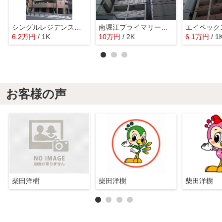
シングルレジデンス阿波座
南堀江プライマリーワン
エイペック
6.2
万
円
/ 1K
10
万
円
/ 2K
6.1
万
円
/ 1
お客様の声
柴田洋樹
柴田洋樹
柴田洋樹