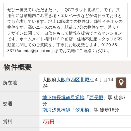
ぜひ一度見ていただきたい、「QCフラット北堀江」です。共
用部には敷地内ごみ置き場・エレベータなどが備わっておりと
ても充実しています。地上10階建ての物件は、弊社イチオシの
物件です。高いニーズのある、駅徒歩7分の物件です。造りと
デザインに関して、自信をもって情報を提供できるマンション
です。ホームメイト梅田ＨＥＰ前店 住地不動産スタッフが不
動産に関してのご質問を、丁寧にお応え致します。0120-88-
3377/umeda@ju-chi.co.jpまでお気軽にご連絡ください。
物件概要
大阪府
大阪市西区
北堀江
４丁目14-
所在地
24
地下鉄長堀鶴見緑地
「
西長堀
」駅 徒歩7
交通
分
南海汐見橋線
「
汐見橋
」駅 徒歩16分
賃料
7万円