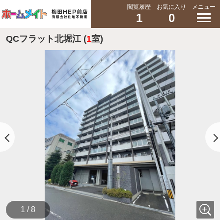
閲覧履歴
お気に入り
メニュー
1
0
QCフラット北堀江 (
1
室)
1 / 8